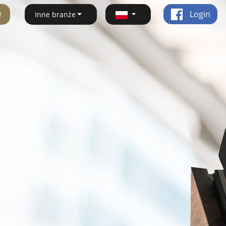
ę
Login
Inne branże