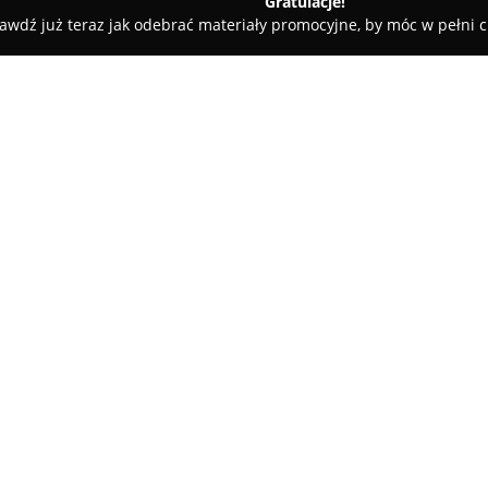
Gratulacje!
awdź już teraz jak odebrać materiały promocyjne, by móc w pełni c
Andrzej Kuś - Studio Fryzur
O firmie:
Andrzej Kuś - Studio Fryzur
w G
ulicy Jana Pawła II 15, który ł
profesjonalizmu. Pracownicy t
podejściem do każdej osoby, k
Pokaż więcej >>
potrzeb i oczekiwań klientów. Z
nieustannie rozwijający swoje k
Zakres usług obejmuje m.in. k
metody koloryzacji z użyciem t
zabiegi trychologiczne. W ofer
na przykład nanoplastia zapewn