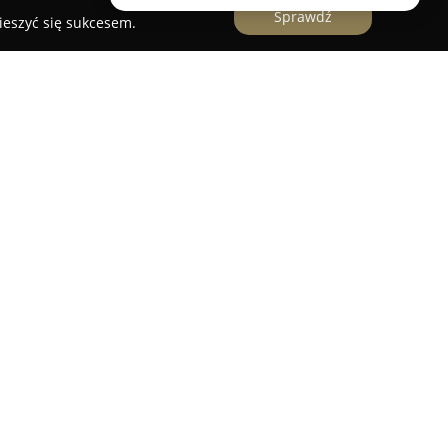
Sprawdź
ieszyć się sukcesem.
liwicach to salon fryzjerski zlokalizowany przy
ączy pasję do fryzjerstwa z wysokim poziomem
ego miejsca wyróżniają się indywidualnym
oncentrując się na dokładnym rozpoznaniu
espół studia to doświadczeni specjaliści
walifikacje.
lasyczne damskie strzyżenia, zaawansowane
echnik takich jak tonowanie oraz specjalistyczne
cie znajdują się również innowacyjne rozwiązania,
iająca długotrwałe rezultaty i zdrowy wygląd