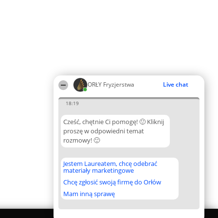
ORŁY Fryzjerstwa
Live chat
18:19
Cześć, chętnie Ci pomogę! 🙂 Kliknij
proszę w odpowiedni temat
rozmowy! 🙂
Jestem Laureatem, chcę odebrać
materiały marketingowe
Chcę zgłosić swoją firmę do Orłów
Mam inną sprawę