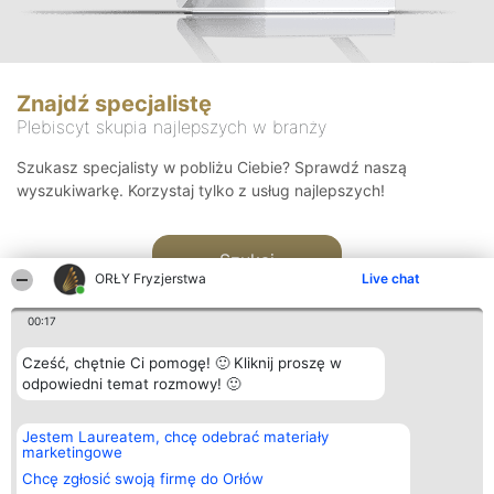
Znajdź specjalistę
Plebiscyt skupia najlepszych w branży
Szukasz specjalisty w pobliżu Ciebie? Sprawdź naszą
wyszukiwarkę. Korzystaj tylko z usług najlepszych!
Szukaj
ORŁY Fryzjerstwa
Live chat
00:17
Cześć, chętnie Ci pomogę! 🙂 Kliknij proszę w
odpowiedni temat rozmowy! 🙂
Organizator plebiscytu
Plebiscyt
Kontakt
Jestem Laureatem, chcę odebrać materiały
Bright Side Solutions sp. z o.
Laureaci
Kontakt
marketingowe
o. sp. k.
Lista
ul. Ruska 22
wszystkich
Chcę zgłosić swoją firmę do Orłów
Wrocław 50-079
Laureatów