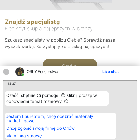
Znajdź specjalistę
Plebiscyt skupia najlepszych w branży
Szukasz specjalisty w pobliżu Ciebie? Sprawdź naszą
wyszukiwarkę. Korzystaj tylko z usług najlepszych!
Szukaj
ORŁY Fryzjerstwa
Live chat
12:37
Cześć, chętnie Ci pomogę! 🙂 Kliknij proszę w
odpowiedni temat rozmowy! 🙂
Organizator plebiscytu
Plebiscyt
Kontakt
Jestem Laureatem, chcę odebrać materiały
Bright Side Solutions sp. z o.
Laureaci
Kontakt
marketingowe
o. sp. k.
Lista
ul. Ruska 22
wszystkich
Chcę zgłosić swoją firmę do Orłów
Wrocław 50-079
Laureatów
Mam inną sprawę
KRS 0000749100 | Regon
Zasady