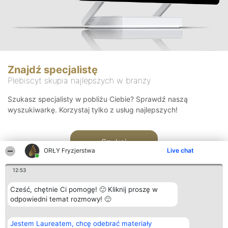
Znajdź specjalistę
Plebiscyt skupia najlepszych w branży
Szukasz specjalisty w pobliżu Ciebie? Sprawdź naszą
wyszukiwarkę. Korzystaj tylko z usług najlepszych!
Szukaj
ORŁY Fryzjerstwa
Live chat
12:53
Cześć, chętnie Ci pomogę! 🙂 Kliknij proszę w
odpowiedni temat rozmowy! 🙂
Organizator plebiscytu
Plebiscyt
Kontakt
Jestem Laureatem, chcę odebrać materiały
Bright Side Solutions sp. z o.
Laureaci
Kontakt