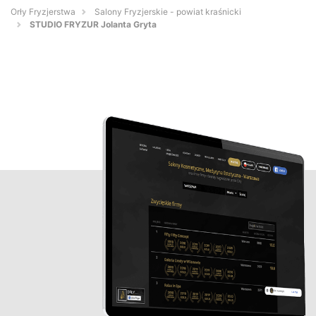
Orły Fryzjerstwa
Salony Fryzjerskie - powiat kraśnicki
STUDIO FRYZUR Jolanta Gryta