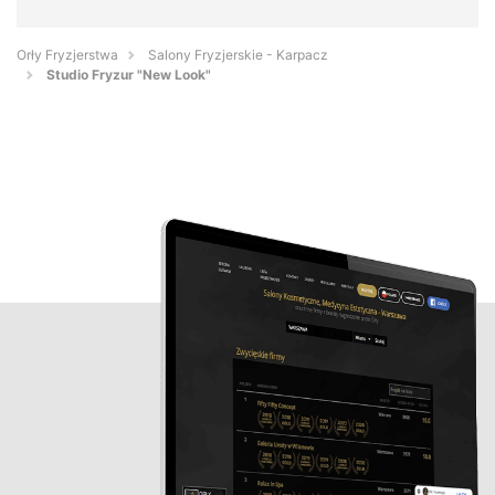
Orły Fryzjerstwa
Salony Fryzjerskie - Karpacz
Studio Fryzur "New Look"