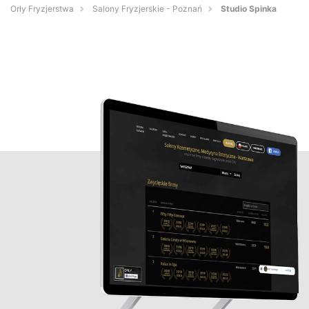
Orły Fryzjerstwa
Salony Fryzjerskie - Poznań
Studio Spinka