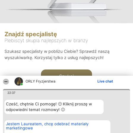
Znajdź specjalistę
Plebiscyt skupia najlepszych w branży
Szukasz specjalisty w pobliżu Ciebie? Sprawdź naszą
wyszukiwarkę. Korzystaj tylko z usług najlepszych!
Szukaj
ORŁY Fryzjerstwa
Live chat
22:37
Cześć, chętnie Ci pomogę! 🙂 Kliknij proszę w
odpowiedni temat rozmowy! 🙂
Organizator plebiscytu
Plebiscyt
Kontakt
Jestem Laureatem, chcę odebrać materiały
Bright Side Solutions sp. z o.
Laureaci
Kontakt
marketingowe
o. sp. k.
Lista