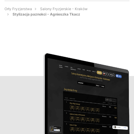
Orły Fryzjerstwa
Salony Fryzjerskie - Kraków
Stylizacja paznokci - Agnieszka Tkacz