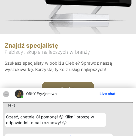
Znajdź specjalistę
Plebiscyt skupia najlepszych w branży
Szukasz specjalisty w pobliżu Ciebie? Sprawdź naszą
wyszukiwarkę. Korzystaj tylko z usług najlepszych!
Szukaj
ORŁY Fryzjerstwa
Live chat
14:43
Cześć, chętnie Ci pomogę! 🙂 Kliknij proszę w
odpowiedni temat rozmowy! 🙂
Organizator plebiscytu
Plebiscyt
Kontakt