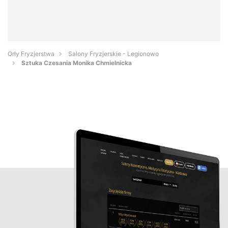
Orły Fryzjerstwa
Salony Fryzjerskie - Legionowo
Sztuka Czesania Monika Chmielnicka