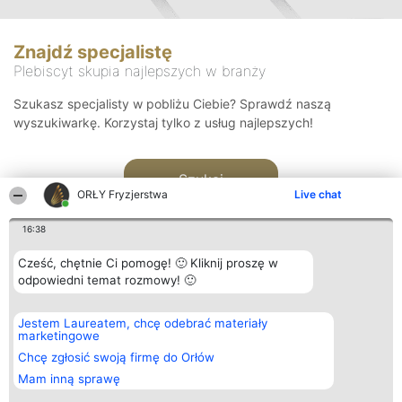
Znajdź specjalistę
Plebiscyt skupia najlepszych w branży
Szukasz specjalisty w pobliżu Ciebie? Sprawdź naszą
wyszukiwarkę. Korzystaj tylko z usług najlepszych!
Szukaj
ORŁY Fryzjerstwa
Live chat
16:38
Cześć, chętnie Ci pomogę! 🙂 Kliknij proszę w
odpowiedni temat rozmowy! 🙂
Organizator plebiscytu
Plebiscyt
Kontakt
Jestem Laureatem, chcę odebrać materiały
Bright Side Solutions sp. z o.
Laureaci
Kontakt
marketingowe
o. sp. k.
Lista
ul. Ruska 22
wszystkich
Chcę zgłosić swoją firmę do Orłów
Wrocław 50-079
Laureatów
Mam inną sprawę
KRS 0000749100 | Regon
Zasady
381313360 | NIP 8943132676
Regulamin