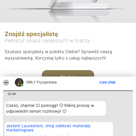
Znajdź specjalistę
Plebiscyt skupia najlepszych w branży
Szukasz specjalisty w pobliżu Ciebie? Sprawdź naszą
wyszukiwarkę. Korzystaj tylko z usług najlepszych!
Szukaj
ORŁY Fryzjerstwa
Live chat
20:49
Cześć, chętnie Ci pomogę! 🙂 Kliknij proszę w
odpowiedni temat rozmowy! 🙂
Organizator plebiscytu
Plebiscyt
Kontakt
Jestem Laureatem, chcę odebrać materiały
Bright Side Solutions sp. z o.
Laureaci
Kontakt
marketingowe
o. sp. k.
Lista
ul. Ruska 22
wszystkich