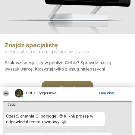
Znajdź specjalistę
Plebiscyt skupia najlepszych w branży
Szukasz specjalisty w pobliżu Ciebie? Sprawdź naszą
wyszukiwarkę. Korzystaj tylko z usług najlepszych!
Szukaj
ORŁY Fryzjerstwa
Live chat
22:22
Cześć, chętnie Ci pomogę! 🙂 Kliknij proszę w
odpowiedni temat rozmowy! 🙂
Organizator plebiscytu
Plebiscyt
Kontakt