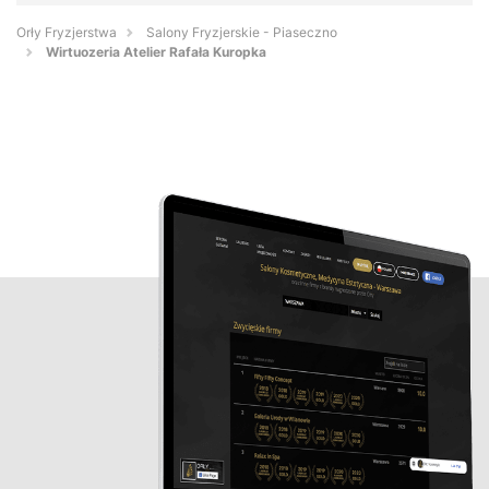
Orły Fryzjerstwa
Salony Fryzjerskie - Piaseczno
Wirtuozeria Atelier Rafała Kuropka