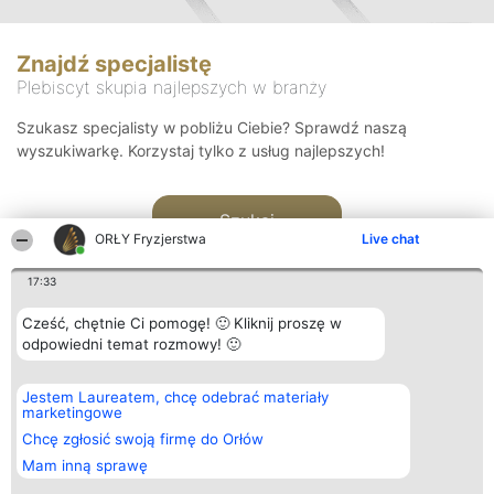
Znajdź specjalistę
Plebiscyt skupia najlepszych w branży
Szukasz specjalisty w pobliżu Ciebie? Sprawdź naszą
wyszukiwarkę. Korzystaj tylko z usług najlepszych!
Szukaj
ORŁY Fryzjerstwa
Live chat
17:33
Cześć, chętnie Ci pomogę! 🙂 Kliknij proszę w
odpowiedni temat rozmowy! 🙂
Organizator plebiscytu
Plebiscyt
Kontakt
Jestem Laureatem, chcę odebrać materiały
Bright Side Solutions sp. z o.
Laureaci
Kontakt
marketingowe
o. sp. k.
Lista
ul. Ruska 22
wszystkich
Chcę zgłosić swoją firmę do Orłów
Wrocław 50-079
Laureatów
Mam inną sprawę
KRS 0000749100 | Regon
Zasady
381313360 | NIP 8943132676
Regulamin