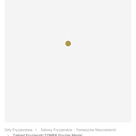
Orły Fryzjerstwa
Salony Fryzjerskie - Tomaszów Mazowiecki
Zaklad Fryzjerski TOMEK Fryzjer Męski