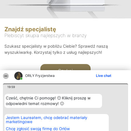
Znajdź specjalistę
Plebiscyt skupia najlepszych w branży
Szukasz specjalisty w pobliżu Ciebie? Sprawdź naszą
wyszukiwarkę. Korzystaj tylko z usług najlepszych!
Szukaj
ORŁY Fryzjerstwa
Live chat
19:59
Cześć, chętnie Ci pomogę! 🙂 Kliknij proszę w
odpowiedni temat rozmowy! 🙂
Organizator plebiscytu
Plebiscyt
Kontakt
Jestem Laureatem, chcę odebrać materiały
Bright Side Solutions sp. z o.
Laureaci
Kontakt
marketingowe
o. sp. k.
Lista
ul. Ruska 22
wszystkich
Chcę zgłosić swoją firmę do Orłów