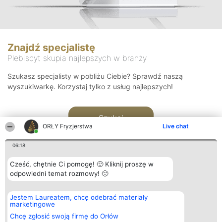
Znajdź specjalistę
Plebiscyt skupia najlepszych w branży
Szukasz specjalisty w pobliżu Ciebie? Sprawdź naszą
wyszukiwarkę. Korzystaj tylko z usług najlepszych!
Szukaj
ORŁY Fryzjerstwa
Live chat
06:18
Cześć, chętnie Ci pomogę! 🙂 Kliknij proszę w
odpowiedni temat rozmowy! 🙂
Organizator plebiscytu
Plebiscyt
Kontakt
Jestem Laureatem, chcę odebrać materiały
Bright Side Solutions sp. z o.
Laureaci
Kontakt
marketingowe
o. sp. k.
Lista
ul. Ruska 22
wszystkich
Chcę zgłosić swoją firmę do Orłów
Wrocław 50-079
Laureatów