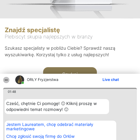
Znajdź specjalistę
Plebiscyt skupia najlepszych w branży
Szukasz specjalisty w pobliżu Ciebie? Sprawdź naszą
wyszukiwarkę. Korzystaj tylko z usług najlepszych!
Szukaj
ORŁY Fryzjerstwa
Live chat
01:48
Cześć, chętnie Ci pomogę! 🙂 Kliknij proszę w
odpowiedni temat rozmowy! 🙂
Organizator plebiscytu
Plebiscyt
Kontakt
Jestem Laureatem, chcę odebrać materiały
Bright Side Solutions sp. z o.
Laureaci
Kontakt
marketingowe
o. sp. k.
Lista
ul. Ruska 22
wszystkich
Chcę zgłosić swoją firmę do Orłów
Wrocław 50-079
Laureatów