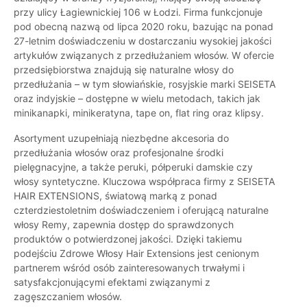
przy ulicy Łagiewnickiej 106 w Łodzi. Firma funkcjonuje
pod obecną nazwą od lipca 2020 roku, bazując na ponad
27-letnim doświadczeniu w dostarczaniu wysokiej jakości
artykułów związanych z przedłużaniem włosów. W ofercie
przedsiębiorstwa znajdują się naturalne włosy do
przedłużania – w tym słowiańskie, rosyjskie marki SEISETA
oraz indyjskie – dostępne w wielu metodach, takich jak
minikanapki, minikeratyna, tape on, flat ring oraz klipsy.
Asortyment uzupełniają niezbędne akcesoria do
przedłużania włosów oraz profesjonalne środki
pielęgnacyjne, a także peruki, półperuki damskie czy
włosy syntetyczne. Kluczowa współpraca firmy z SEISETA
HAIR EXTENSIONS, światową marką z ponad
czterdziestoletnim doświadczeniem i oferującą naturalne
włosy Remy, zapewnia dostęp do sprawdzonych
produktów o potwierdzonej jakości. Dzięki takiemu
podejściu Zdrowe Włosy Hair Extensions jest cenionym
partnerem wśród osób zainteresowanych trwałymi i
satysfakcjonującymi efektami związanymi z
zagęszczaniem włosów.