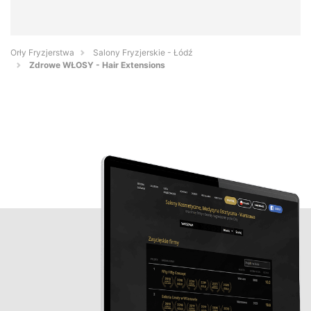
Orły Fryzjerstwa
Salony Fryzjerskie - Łódź
Zdrowe WŁOSY - Hair Extensions