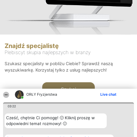
Znajdź specjalistę
Plebiscyt skupia najlepszych w branży
Szukasz specjalisty w pobliżu Ciebie? Sprawdź naszą
wyszukiwarkę. Korzystaj tylko z usług najlepszych!
Szukaj
ORŁY Fryzjerstwa
Live chat
03:22
Cześć, chętnie Ci pomogę! 🙂 Kliknij proszę w
odpowiedni temat rozmowy! 🙂
Organizator plebiscytu
Plebiscyt
Kontakt