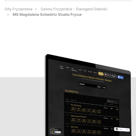
Orły Fryzjerstwa
Salony Fryzjerskie - Starogard Gdański
MS Magdalena Schwürtz Studio Fryzur