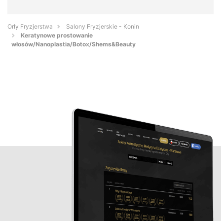
Orły Fryzjerstwa
Salony Fryzjerskie - Konin
Keratynowe prostowanie
włosów/Nanoplastia/Botox/Shems&Beauty