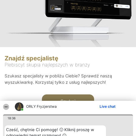
Znajdź specjalistę
Plebiscyt skupia najlepszych w branży
Szukasz specjalisty w pobliżu Ciebie? Sprawdź naszą
wyszukiwarkę. Korzystaj tylko z usług najlepszych!
Szukaj
ORŁY Fryzjerstwa
Live chat
18:36
Cześć, chętnie Ci pomogę! 🙂 Kliknij proszę w
odpowiedni temat rozmowy! 🙂