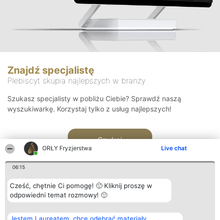
Znajdź specjalistę
Plebiscyt skupia najlepszych w branży
Szukasz specjalisty w pobliżu Ciebie? Sprawdź naszą
wyszukiwarkę. Korzystaj tylko z usług najlepszych!
Szukaj
ORŁY Fryzjerstwa
Live chat
06:15
Cześć, chętnie Ci pomogę! 🙂 Kliknij proszę w
odpowiedni temat rozmowy! 🙂
Organizator plebiscytu
Plebiscyt
Kontakt
Jestem Laureatem, chcę odebrać materiały
Bright Side Solutions sp. z o.
Laureaci
Kontakt