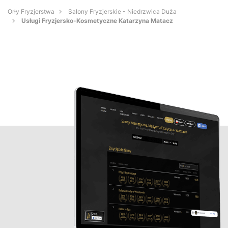
Orły Fryzjerstwa
Salony Fryzjerskie - Niedrzwica Duża
Usługi Fryzjersko-Kosmetyczne Katarzyna Matacz