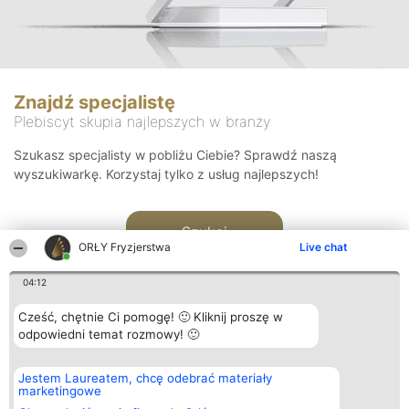
Znajdź specjalistę
Plebiscyt skupia najlepszych w branży
Szukasz specjalisty w pobliżu Ciebie? Sprawdź naszą
wyszukiwarkę. Korzystaj tylko z usług najlepszych!
Szukaj
ORŁY Fryzjerstwa
Live chat
04:12
Cześć, chętnie Ci pomogę! 🙂 Kliknij proszę w
odpowiedni temat rozmowy! 🙂
Organizator plebiscytu
Plebiscyt
Kontakt
Jestem Laureatem, chcę odebrać materiały
Bright Side Solutions sp. z o.
Laureaci
Kontakt
marketingowe
o. sp. k.
Lista
ul. Ruska 22
wszystkich