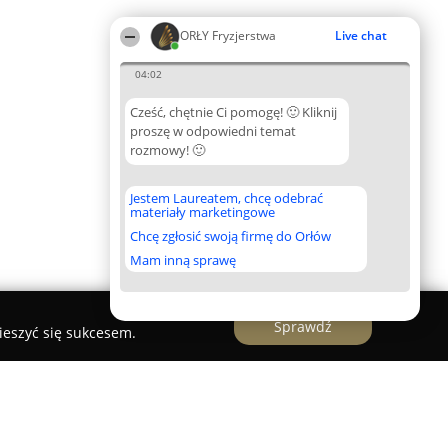
ORŁY Fryzjerstwa
Live chat
04:02
Cześć, chętnie Ci pomogę! 🙂 Kliknij
proszę w odpowiedni temat
rozmowy! 🙂
Jestem Laureatem, chcę odebrać
materiały marketingowe
Chcę zgłosić swoją firmę do Orłów
Mam inną sprawę
Sprawdź
ieszyć się sukcesem.