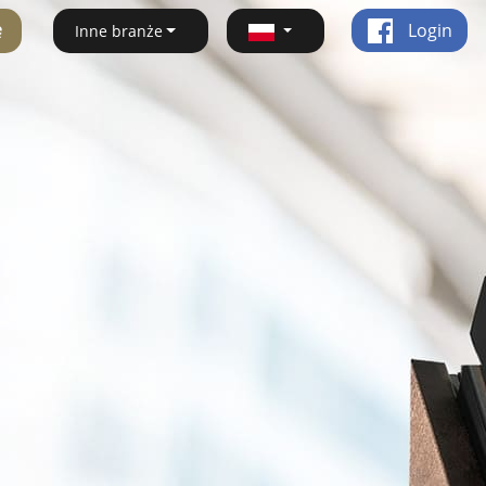
ę
Login
Inne branże