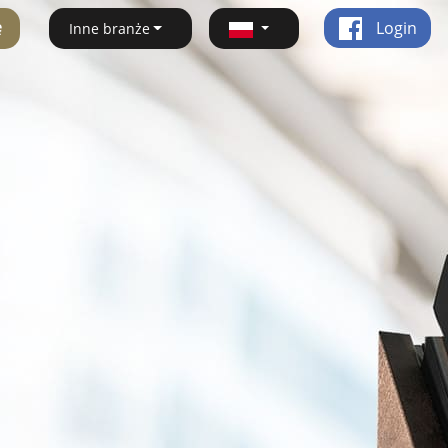
ę
Login
Inne branże