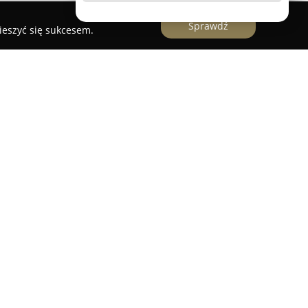
Sprawdź
ieszyć się sukcesem.
owane w Olkuszu, łączy zaangażowanie w sztukę
m profesjonalizmu, tworząc wyjątkowe warunki
onuje szeroki wachlarz usług fryzjerskich,
, jak i najmłodszych klientów. W ofercie
 damskie oraz dziecięce, a także kompleksowa
nowoczesne techniki, takie jak balayage czy
na celu odświeżenie wyglądu i nadanie włosom
 się ponadto w profesjonalnym modelowaniu oraz