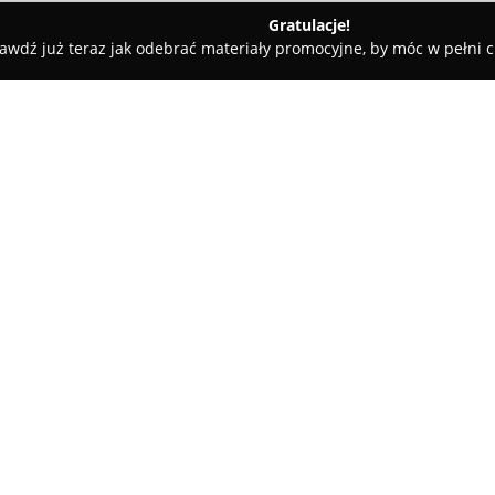
Gratulacje!
awdź już teraz jak odebrać materiały promocyjne, by móc w pełni c
Studio Fryzjerskie K
O firmie:
Studio Fryzjerskie K
, zlokaliz
fryzjerstwa z wysokim poziome
dla swoich klientów. Salon prop
skierowanych zarówno do kobiet
Pokaż więcej >>
znajdują się precyzyjne cięcia
koloryzacja włosów obejmująca 
subtelne refleksy, które mają 
blasku.
Przedsiębiorstwo specjalizuje