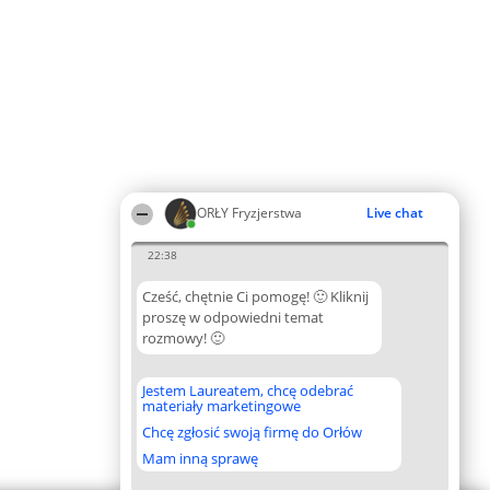
ORŁY Fryzjerstwa
Live chat
22:38
Cześć, chętnie Ci pomogę! 🙂 Kliknij
proszę w odpowiedni temat
rozmowy! 🙂
Jestem Laureatem, chcę odebrać
materiały marketingowe
Chcę zgłosić swoją firmę do Orłów
Mam inną sprawę