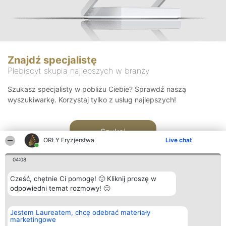
Znajdź specjalistę
Plebiscyt skupia najlepszych w branży
Szukasz specjalisty w pobliżu Ciebie? Sprawdź naszą
wyszukiwarkę. Korzystaj tylko z usług najlepszych!
Szukaj
ORŁY Fryzjerstwa
Live chat
04:08
Cześć, chętnie Ci pomogę! 🙂 Kliknij proszę w
odpowiedni temat rozmowy! 🙂
Organizator plebiscytu
Plebiscyt
Kontakt
Jestem Laureatem, chcę odebrać materiały
Bright Side Solutions sp. z o.
Laureaci
Kontakt
marketingowe
o. sp. k.
Lista