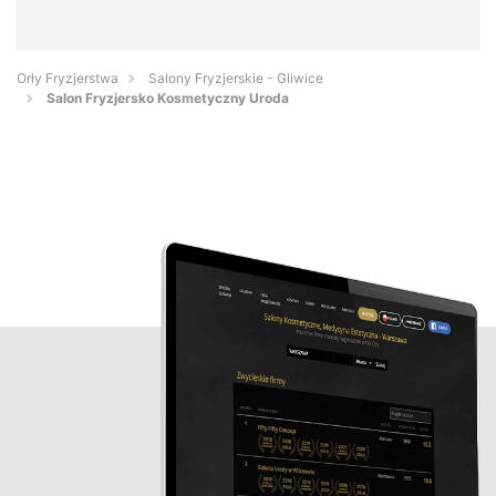
Orły Fryzjerstwa
Salony Fryzjerskie - Gliwice
Salon Fryzjersko Kosmetyczny Uroda