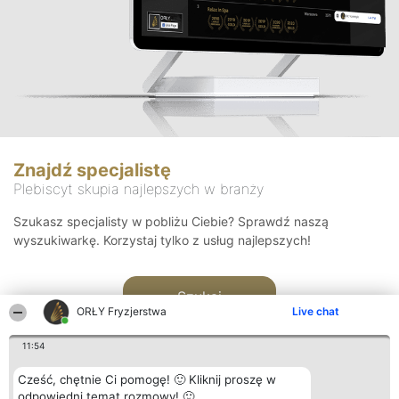
Znajdź specjalistę
Plebiscyt skupia najlepszych w branży
Szukasz specjalisty w pobliżu Ciebie? Sprawdź naszą
wyszukiwarkę. Korzystaj tylko z usług najlepszych!
Szukaj
ORŁY Fryzjerstwa
Live chat
11:54
Cześć, chętnie Ci pomogę! 🙂 Kliknij proszę w
odpowiedni temat rozmowy! 🙂