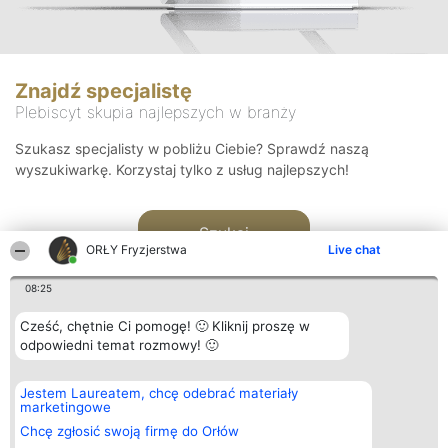
Znajdź specjalistę
Plebiscyt skupia najlepszych w branży
Szukasz specjalisty w pobliżu Ciebie? Sprawdź naszą
wyszukiwarkę. Korzystaj tylko z usług najlepszych!
Szukaj
ORŁY Fryzjerstwa
Live chat
08:25
Cześć, chętnie Ci pomogę! 🙂 Kliknij proszę w
odpowiedni temat rozmowy! 🙂
Organizator plebiscytu
Plebiscyt
Kontakt
Jestem Laureatem, chcę odebrać materiały
Bright Side Solutions sp. z o.
Laureaci
Kontakt
marketingowe
o. sp. k.
Lista
ul. Ruska 22
wszystkich
Chcę zgłosić swoją firmę do Orłów
Wrocław 50-079
Laureatów