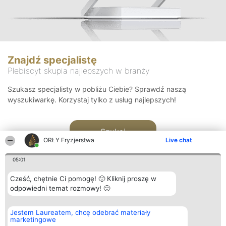
Znajdź specjalistę
Plebiscyt skupia najlepszych w branży
Szukasz specjalisty w pobliżu Ciebie? Sprawdź naszą
wyszukiwarkę. Korzystaj tylko z usług najlepszych!
Szukaj
ORŁY Fryzjerstwa
Live chat
05:01
Cześć, chętnie Ci pomogę! 🙂 Kliknij proszę w
odpowiedni temat rozmowy! 🙂
Organizator plebiscytu
Plebiscyt
Kontakt
Jestem Laureatem, chcę odebrać materiały
Bright Side Solutions sp. z o.
Laureaci
Kontakt
marketingowe
o. sp. k.
Lista