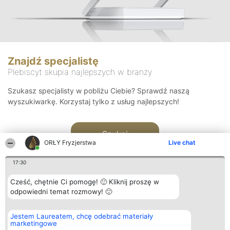
Znajdź specjalistę
Plebiscyt skupia najlepszych w branży
Szukasz specjalisty w pobliżu Ciebie? Sprawdź naszą
wyszukiwarkę. Korzystaj tylko z usług najlepszych!
Szukaj
ORŁY Fryzjerstwa
Live chat
17:30
Cześć, chętnie Ci pomogę! 🙂 Kliknij proszę w
odpowiedni temat rozmowy! 🙂
Organizator plebiscytu
Plebiscyt
Kontakt
Jestem Laureatem, chcę odebrać materiały
Bright Side Solutions sp. z o.
Laureaci
Kontakt
marketingowe
o. sp. k.
Lista