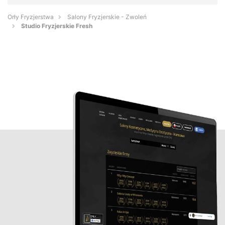
Orły Fryzjerstwa
Salony Fryzjerskie - Zwoleń
Studio Fryzjerskie Fresh