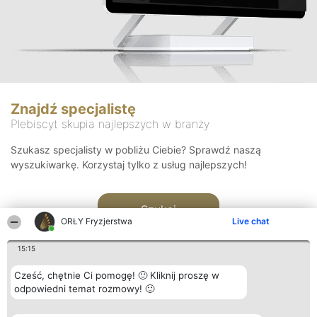
Znajdź specjalistę
Plebiscyt skupia najlepszych w branży
Szukasz specjalisty w pobliżu Ciebie? Sprawdź naszą
wyszukiwarkę. Korzystaj tylko z usług najlepszych!
Szukaj
ORŁY Fryzjerstwa
Live chat
15:15
Cześć, chętnie Ci pomogę! 🙂 Kliknij proszę w
odpowiedni temat rozmowy! 🙂
Organizator plebiscytu
Plebiscyt
Kontakt