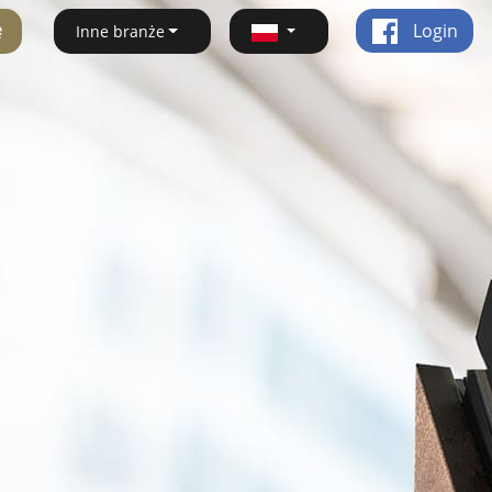
ę
Login
Inne branże