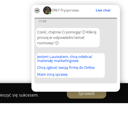
ORŁY Fryzjerstwa
Live chat
17:09
Cześć, chętnie Ci pomogę! 🙂 Kliknij
proszę w odpowiedni temat
rozmowy! 🙂
Jestem Laureatem, chcę odebrać
materiały marketingowe
Chcę zgłosić swoją firmę do Orłów
Mam inną sprawę
Sprawdź
ieszyć się sukcesem.