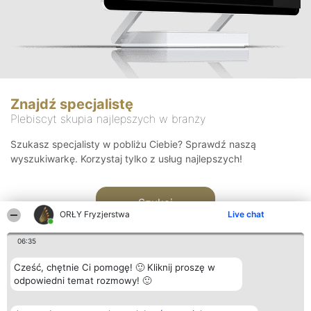
Znajdź specjalistę
Plebiscyt skupia najlepszych w branży
Szukasz specjalisty w pobliżu Ciebie? Sprawdź naszą
wyszukiwarkę. Korzystaj tylko z usług najlepszych!
Szukaj
ORŁY Fryzjerstwa
Live chat
06:35
Cześć, chętnie Ci pomogę! 🙂 Kliknij proszę w
odpowiedni temat rozmowy! 🙂
Organizator plebiscytu
Plebiscyt
Kontakt