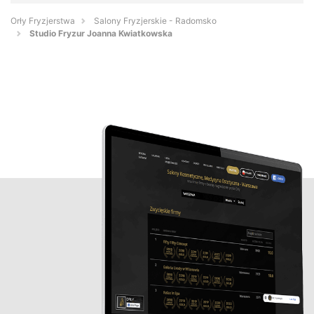
Orły Fryzjerstwa
Salony Fryzjerskie - Radomsko
Studio Fryzur Joanna Kwiatkowska