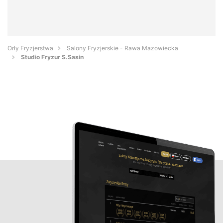
Orły Fryzjerstwa
Salony Fryzjerskie - Rawa Mazowiecka
Studio Fryzur S.Sasin