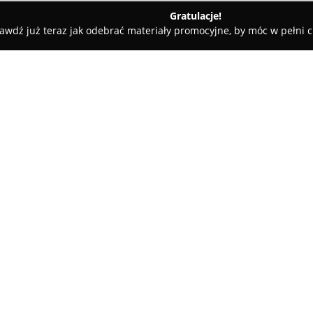
Gratulacje!
awdź już teraz jak odebrać materiały promocyjne, by móc w pełni c
Barber Shop Gold Men Radomsko
O firmie:
Barber Shop Gold Men Radom
kompleksowej pielęgnacji męski
świadczeniu usług barberskic
klasyczne strzyżenie, jak i styl
Pokaż więcej >>
brzytwy. Proces obsługi każdego
umożliwiającej dobranie fryzur
twarzy.
Charakterystyczną cechą salo
produktów pielęgnacyjnych, ta