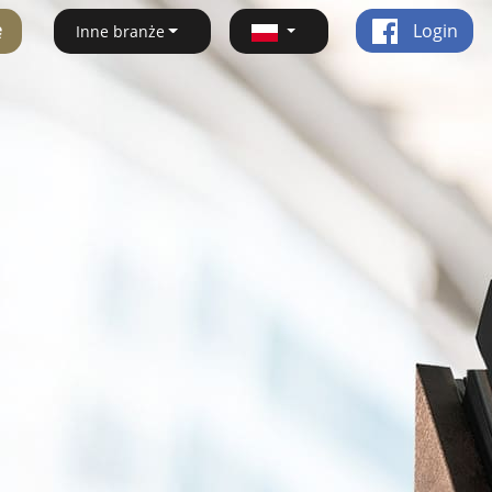
ę
Login
Inne branże