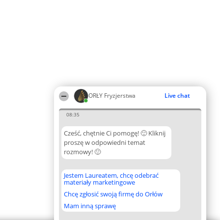
ORŁY Fryzjerstwa
Live chat
08:35
Cześć, chętnie Ci pomogę! 🙂 Kliknij
proszę w odpowiedni temat
rozmowy! 🙂
Jestem Laureatem, chcę odebrać
materiały marketingowe
Chcę zgłosić swoją firmę do Orłów
Mam inną sprawę