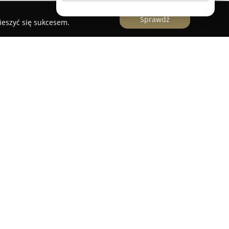
Sprawdź
ieszyć się sukcesem.
sko
stanowi miejsce skoncentrowane na
ego wyglądu. Zakład specjalizuje się w
h na wysokim poziomie, obejmujących zarówno
izację brody czy tradycyjne golenie przy użyciu
 klienta rozpoczyna się od dokładnej konsultacji,
y odpowiedniej do jego potrzeb oraz kształtu
nu jest wykorzystywanie wyłącznie renomowanych
kich jak pomady oraz pasty marek światowych, na