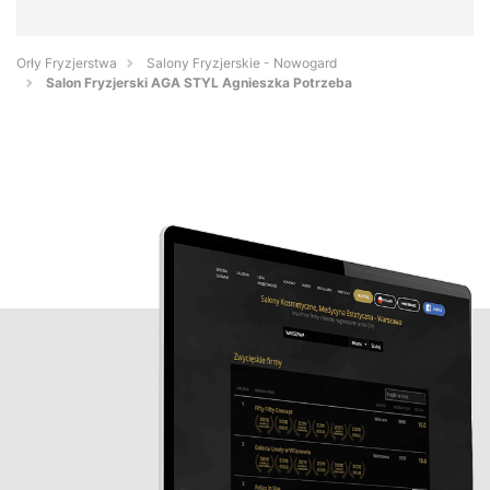
Orły Fryzjerstwa
Salony Fryzjerskie - Nowogard
Salon Fryzjerski AGA STYL Agnieszka Potrzeba