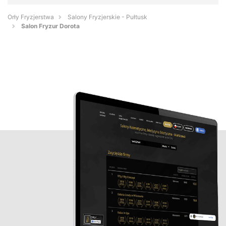
Orły Fryzjerstwa
Salony Fryzjerskie - Pułtusk
Salon Fryzur Dorota