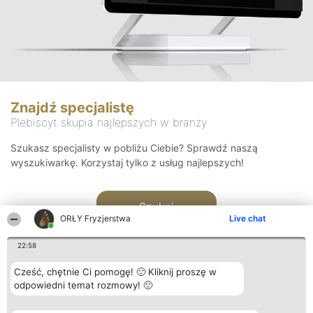
Znajdź specjalistę
Plebiscyt skupia najlepszych w branży
Szukasz specjalisty w pobliżu Ciebie? Sprawdź naszą
wyszukiwarkę. Korzystaj tylko z usług najlepszych!
Szukaj
ORŁY Fryzjerstwa
Live chat
22:58
Cześć, chętnie Ci pomogę! 🙂 Kliknij proszę w
odpowiedni temat rozmowy! 🙂
Organizator plebiscytu
Plebiscyt
Kontakt