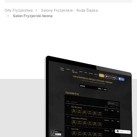
Orły Fryzjerstwa
Salony Fryzjerskie - Ruda Śląska
Salon Fryzjerski Iwona