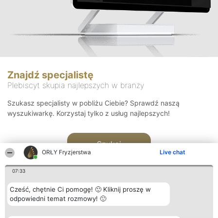
Znajdź specjalistę
Plebiscyt skupia najlepszych w branży
Szukasz specjalisty w pobliżu Ciebie? Sprawdź naszą
wyszukiwarkę. Korzystaj tylko z usług najlepszych!
Szukaj
ORŁY Fryzjerstwa
Live chat
07:33
Cześć, chętnie Ci pomogę! 🙂 Kliknij proszę w
odpowiedni temat rozmowy! 🙂
Organizator plebiscytu
Plebiscyt
Kontakt