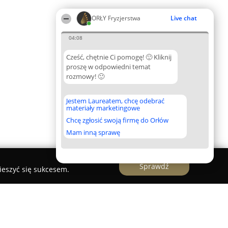
ORŁY Fryzjerstwa
Live chat
04:08
Cześć, chętnie Ci pomogę! 🙂 Kliknij
proszę w odpowiedni temat
rozmowy! 🙂
Jestem Laureatem, chcę odebrać
materiały marketingowe
Chcę zgłosić swoją firmę do Orłów
Mam inną sprawę
Sprawdź
ieszyć się sukcesem.