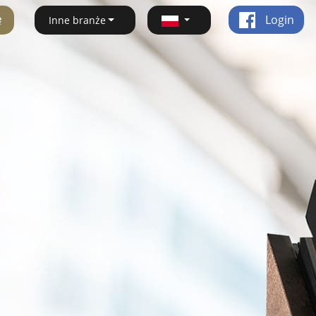
ę
Login
Inne branże