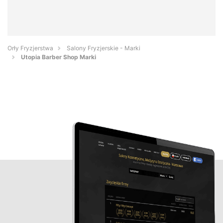
Orły Fryzjerstwa
Salony Fryzjerskie - Marki
Utopia Barber Shop Marki