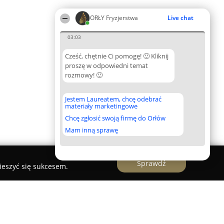
ORŁY Fryzjerstwa
Live chat
03:03
Cześć, chętnie Ci pomogę! 🙂 Kliknij
proszę w odpowiedni temat
rozmowy! 🙂
Jestem Laureatem, chcę odebrać
materiały marketingowe
Chcę zgłosić swoją firmę do Orłów
Mam inną sprawę
Sprawdź
ieszyć się sukcesem.