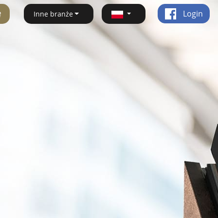
ę
Login
Inne branże