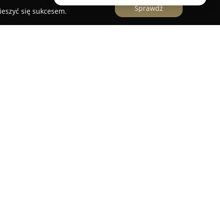
Sprawdź
ieszyć się sukcesem.
alon fryzjerski w Zamościu skierowany do
 na najwyższym poziomie oraz precyzyjnej
iejsce to oferuje szeroki zakres usług,
nalne strzyżenie włosów, ale także stylizację i
eksową opiekę nad brodą. W ofercie znalazły się
 trymowanie oraz stylizacja brody, często
jnych metod golenia brzytwą i gorących
arbershopu jest szczególna dbałość o detale i
ich klientów. Doświadczony zespół barberów