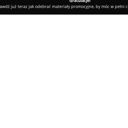
Gratulacje!
awdź już teraz jak odebrać materiały promocyjne, by móc w pełni c
Zamojski Zbir Barbershop
O firmie:
Zamojski Zbir Barbershop
to s
mężczyzn poszukujących usług
pielęgnacji włosów i zarostu. M
obejmujących nie tylko profesjo
Pokaż więcej >>
modelowanie fryzur oraz kompl
mistrzowskie cięcia, precyzyjne
realizowane z użyciem tradycy
ręczników.
Charakterystyczną cechą tego b
indywidualne potrzeby wszystk