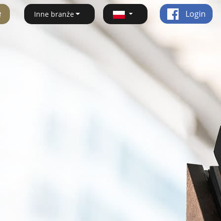
ę
Login
Inne branże