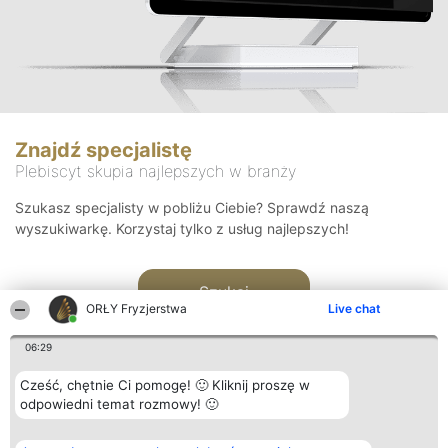
Znajdź specjalistę
Plebiscyt skupia najlepszych w branży
Szukasz specjalisty w pobliżu Ciebie? Sprawdź naszą
wyszukiwarkę. Korzystaj tylko z usług najlepszych!
Szukaj
ORŁY Fryzjerstwa
Live chat
06:29
Cześć, chętnie Ci pomogę! 🙂 Kliknij proszę w
odpowiedni temat rozmowy! 🙂
Organizator plebiscytu
Plebiscyt
Kontakt