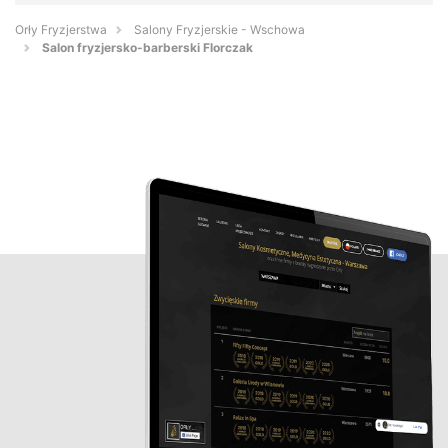
Orły Fryzjerstwa
Salony Fryzjerskie - Wschowa
Salon fryzjersko-barberski Florczak