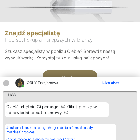
Znajdź specjalistę
Plebiscyt skupia najlepszych w branży
Szukasz specjalisty w pobliżu Ciebie? Sprawdź naszą
wyszukiwarkę. Korzystaj tylko z usług najlepszych!
Szukaj
ORŁY Fryzjerstwa
Live chat
11:33
Cześć, chętnie Ci pomogę! 🙂 Kliknij proszę w
odpowiedni temat rozmowy! 🙂
Organizator plebiscytu
Plebiscyt
Kontakt
Jestem Laureatem, chcę odebrać materiały
Bright Side Solutions sp. z o.
Laureaci
Kontakt
marketingowe
o. sp. k.
Lista
ul. Ruska 22
wszystkich
Chcę zgłosić swoją firmę do Orłów