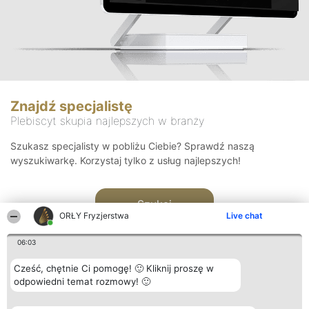
Znajdź specjalistę
Plebiscyt skupia najlepszych w branży
Szukasz specjalisty w pobliżu Ciebie? Sprawdź naszą
wyszukiwarkę. Korzystaj tylko z usług najlepszych!
Szukaj
ORŁY Fryzjerstwa
Live chat
06:03
Cześć, chętnie Ci pomogę! 🙂 Kliknij proszę w
odpowiedni temat rozmowy! 🙂
Organizator plebiscytu
Plebiscyt
Kontakt