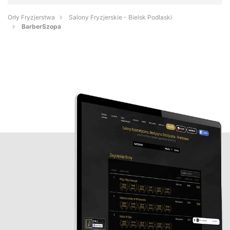
Orły Fryzjerstwa
Salony Fryzjerskie - Bielsk Podlaski
BarberSzopa