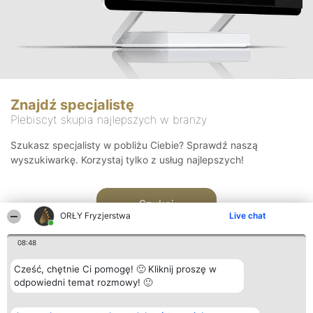
Znajdź specjalistę
Plebiscyt skupia najlepszych w branży
Szukasz specjalisty w pobliżu Ciebie? Sprawdź naszą
wyszukiwarkę. Korzystaj tylko z usług najlepszych!
Szukaj
ORŁY Fryzjerstwa
Live chat
08:48
Cześć, chętnie Ci pomogę! 🙂 Kliknij proszę w
odpowiedni temat rozmowy! 🙂
Organizator plebiscytu
Plebiscyt
Kontakt