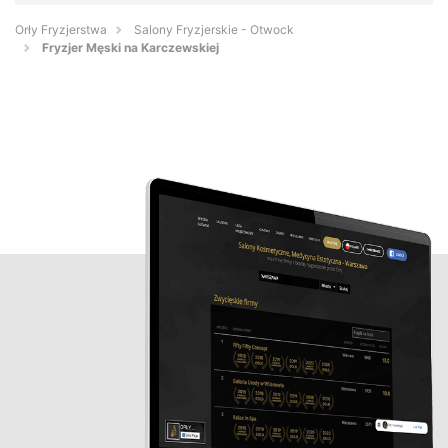
Orły Fryzjerstwa
Salony Fryzjerskie - Otwock
Fryzjer Męski na Karczewskiej