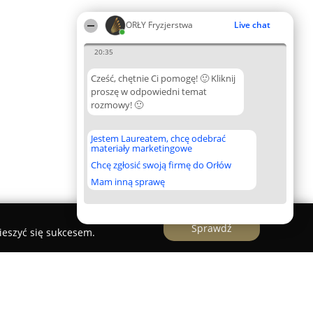
ORŁY Fryzjerstwa
Live chat
20:35
Cześć, chętnie Ci pomogę! 🙂 Kliknij
proszę w odpowiedni temat
rozmowy! 🙂
Jestem Laureatem, chcę odebrać
materiały marketingowe
Chcę zgłosić swoją firmę do Orłów
Mam inną sprawę
Sprawdź
ieszyć się sukcesem.