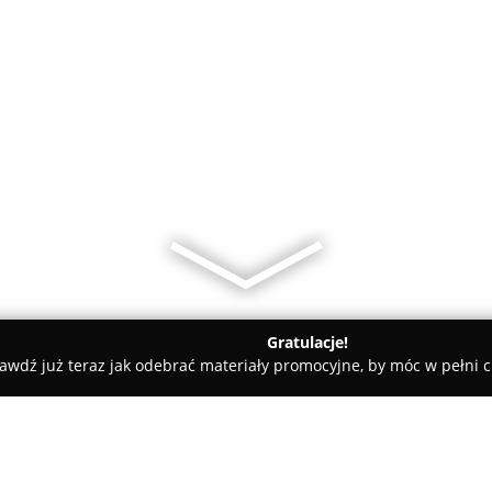
Gratulacje!
awdź już teraz jak odebrać materiały promocyjne, by móc w pełni c
tudio Fryzur J&D Justyna Szostak