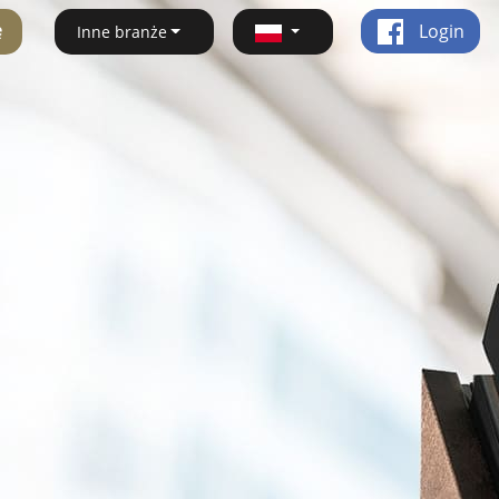
ę
Login
Inne branże