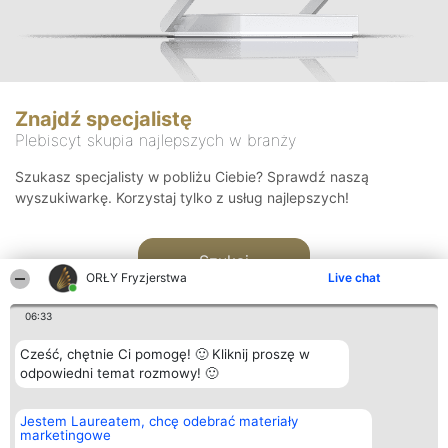
Znajdź specjalistę
Plebiscyt skupia najlepszych w branży
Szukasz specjalisty w pobliżu Ciebie? Sprawdź naszą
wyszukiwarkę. Korzystaj tylko z usług najlepszych!
Szukaj
ORŁY Fryzjerstwa
Live chat
06:33
Cześć, chętnie Ci pomogę! 🙂 Kliknij proszę w
odpowiedni temat rozmowy! 🙂
Organizator plebiscytu
Plebiscyt
Kontakt
Jestem Laureatem, chcę odebrać materiały
Bright Side Solutions sp. z o.
Laureaci
Kontakt
marketingowe
o. sp. k.
Lista