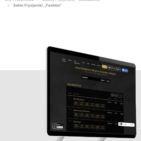
Salon Fryzjerski ,,Fashion’’