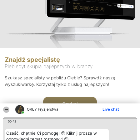
Znajdź specjalistę
Plebiscyt skupia najlepszych w branży
Szukasz specjalisty w pobliżu Ciebie? Sprawdź naszą
wyszukiwarkę. Korzystaj tylko z usług najlepszych!
Szukaj
ORŁY Fryzjerstwa
Live chat
00:42
Cześć, chętnie Ci pomogę! 🙂 Kliknij proszę w
odpowiedni temat rozmowy! 🙂