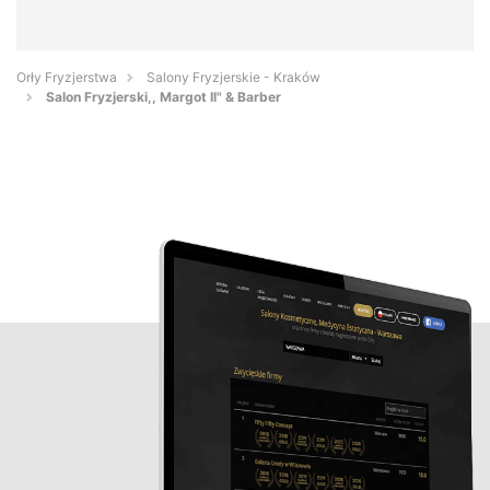
Orły Fryzjerstwa
Salony Fryzjerskie - Kraków
Salon Fryzjerski,, Margot Il" & Barber