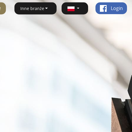
ę
Login
Inne branże