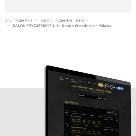
Orły Fryzjerstwa
Salony Fryzjerskie - Będzin
SALON FRYZJERSKI F.U.H. Dorota Wierzbicka - Kidawa