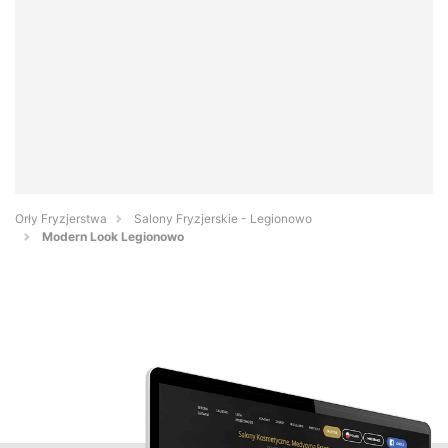
Orły Fryzjerstwa
Salony Fryzjerskie - Legionowo
Modern Look Legionowo