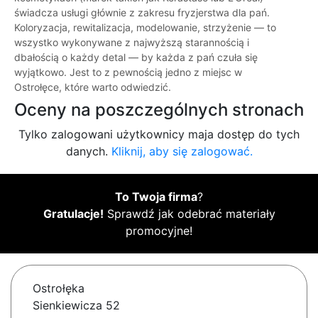
świadcza usługi głównie z zakresu fryzjerstwa dla pań.
Koloryzacja, rewitalizacja, modelowanie, strzyżenie — to
wszystko wykonywane z najwyższą starannością i
dbałością o każdy detal — by każda z pań czuła się
wyjątkowo. Jest to z pewnością jedno z miejsc w
Ostrołęce, które warto odwiedzić.
Oceny na poszczególnych stronach
Tylko zalogowani użytkownicy maja dostęp do tych
danych.
Kliknij, aby się zalogować.
To Twoja firma
?
Gratulacje!
Sprawdź jak odebrać materiały
promocyjne!
Ostrołęka
Sienkiewicza 52