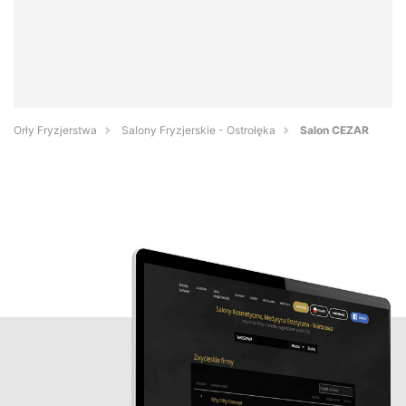
Orły Fryzjerstwa
Salony Fryzjerskie - Ostrołęka
Salon CEZAR